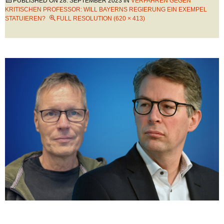
PUBLISHED ON
28. SEPTEMBER 2023
IN
VERFAHREN GEGEN
KRITISCHEN PROFESSOR: WILL BAYERNS REGIERUNG EIN EXEMPEL
STATUIEREN?
FULL RESOLUTION (620 × 413)