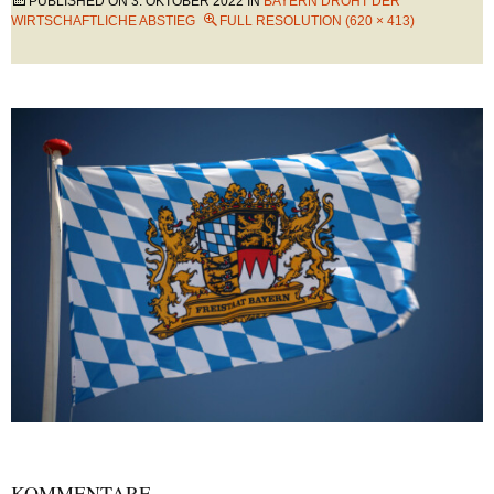
PUBLISHED ON
3. OKTOBER 2022
IN
BAYERN DROHT DER
WIRTSCHAFTLICHE ABSTIEG
FULL RESOLUTION (620 × 413)
KOMMENTARE