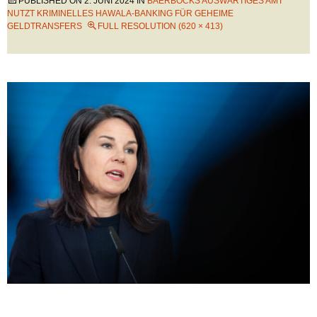
PUBLISHED ON
2. JUNI 2024
IN
BAERBOCKS AUSWÄRTIGES AMT
NUTZT KRIMINELLES HAWALA-BANKING FÜR GEHEIME
GELDTRANSFERS
FULL RESOLUTION (620 × 413)