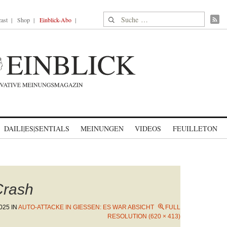
Suche nach:
ast
Shop
Einblick-Abo
DAILI|ES|SENTIALS
MEINUNGEN
VIDEOS
FEUILLETON
Crash
025
IN
AUTO-ATTACKE IN GIESSEN: ES WAR ABSICHT
FULL
RESOLUTION (620 × 413)