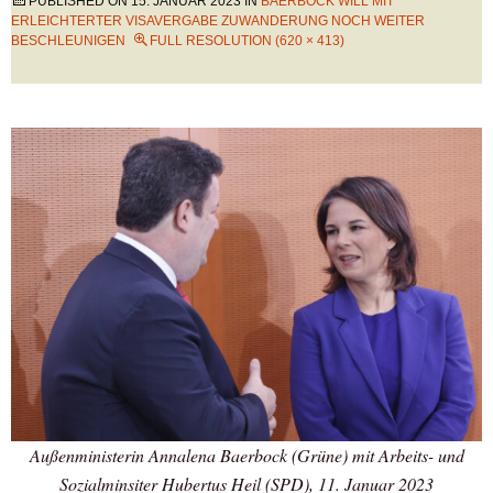
PUBLISHED ON
15. JANUAR 2023
IN
BAERBOCK WILL MIT
ERLEICHTERTER VISAVERGABE ZUWANDERUNG NOCH WEITER
BESCHLEUNIGEN
FULL RESOLUTION (620 × 413)
Außenministerin Annalena Baerbock (Grüne) mit Arbeits- und
Sozialminsiter Hubertus Heil (SPD), 11. Januar 2023