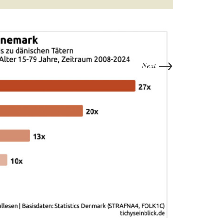
→
Next