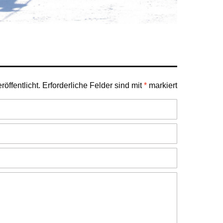
öffentlicht.
Erforderliche Felder sind mit
*
markiert