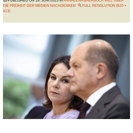
PUBLISHED ON
19. JUNI 2023
IN
ANNALENA BAERBOCK WILL ÜBER
DIE FREIHEIT DER MEDIEN NACHDENKEN
FULL RESOLUTION (620 ×
413)