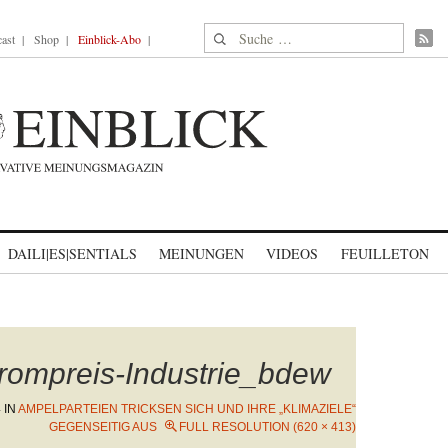
Suche nach:
ast
Shop
Einblick-Abo
DAILI|ES|SENTIALS
MEINUNGEN
VIDEOS
FEUILLETON
rompreis-Industrie_bdew
4
IN
AMPELPARTEIEN TRICKSEN SICH UND IHRE „KLIMAZIELE“
GEGENSEITIG AUS
FULL RESOLUTION (620 × 413)