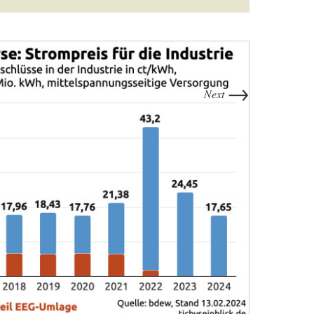
→
Next