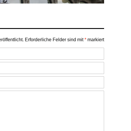
öffentlicht.
Erforderliche Felder sind mit
*
markiert