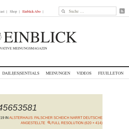
Suche nach:
ast
Shop
Einblick-Abo
DAILI|ES|SENTIALS
MEINUNGEN
VIDEOS
FEUILLETON
645653581
019
IN
ALSTERHAUS: FALSCHER SCHEICH NARRT DEUTSCHE
ANGESTELLTE
FULL RESOLUTION (620 × 414)