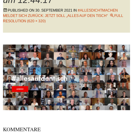
PUBLISHED ON
30. SEPTEMBER 2021
IN
#ALLESDICHTMACHEN
MELDET SICH ZURÜCK: JETZT SOLL „ALLES AUF DEN TISCH“
FULL
RESOLUTION (620 × 320)
KOMMENTARE