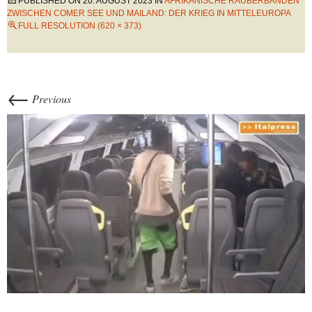
PUBLISHED ON
20. AUGUST 2023
IN
AFRIKANISCHE RÄUBERBANDEN
ZWISCHEN COMER SEE UND MAILAND: DER KRIEG IN MITTELEUROPA
FULL RESOLUTION (620 × 373)
←
Previous