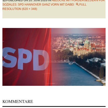
PUBLISHED ON
20. JUNI 2026
IN
ABZOCKE MIT FÖRDERGELDERN FÜR
SOZIALES: SPD HANNOVER GANZ VORN MIT DABEI
FULL
RESOLUTION (620 × 348)
KOMMENTARE