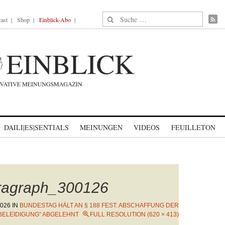
Suche nach:
ast
Shop
Einblick-Abo
DAILI|ES|SENTIALS
MEINUNGEN
VIDEOS
FEUILLETON
aragraph_300126
2026
IN
BUNDESTAG HÄLT AN § 188 FEST: ABSCHAFFUNG DER
RBELEIDIGUNG“ ABGELEHNT
FULL RESOLUTION (620 × 413)