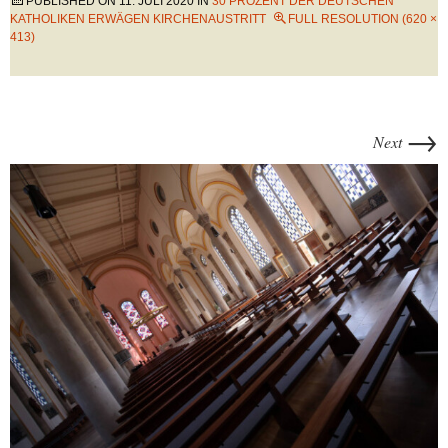
PUBLISHED ON
11. JULI 2020
IN
30 PROZENT DER DEUTSCHEN
KATHOLIKEN ERWÄGEN KIRCHENAUSTRITT
FULL RESOLUTION (620 ×
413)
→
Next