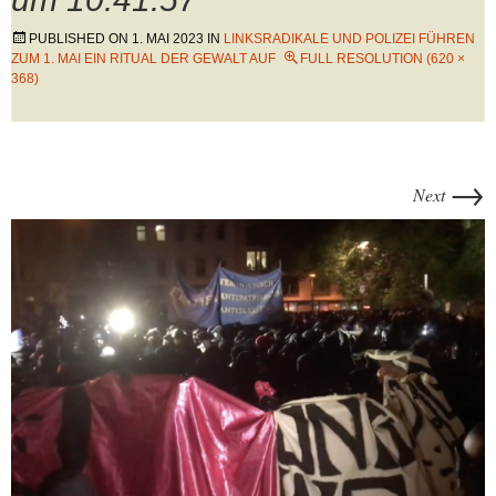
PUBLISHED ON
1. MAI 2023
IN
LINKSRADIKALE UND POLIZEI FÜHREN
ZUM 1. MAI EIN RITUAL DER GEWALT AUF
FULL RESOLUTION (620 ×
368)
→
Next