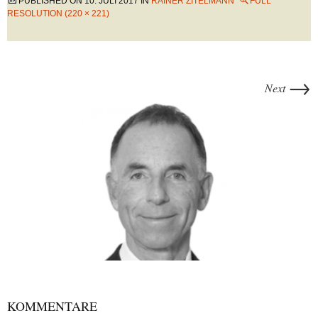
PUBLISHED ON
10. JULI 2017
IN
RAINER ZITELMANN
FULL
RESOLUTION (220 × 221)
→
Next
KOMMENTARE