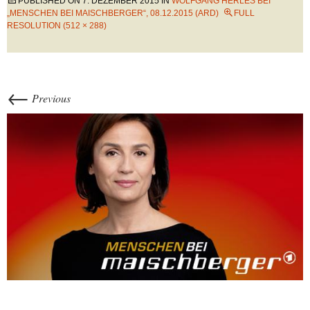
PUBLISHED ON
7. DEZEMBER 2015
IN
WOLFGANG HERLES BEI
„MENSCHEN BEI MAISCHBERGER“, 08.12.2015 (ARD)
FULL
RESOLUTION (512 × 288)
←
Previous