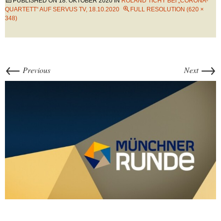
PUBLISHED ON
18. OKTOBER 2020
IN
ROLAND TICHY BEI „CORONA-
QUARTETT“ AUF SERVUS TV, 18.10.2020
FULL RESOLUTION (620 ×
348)
←
→
Previous
Next