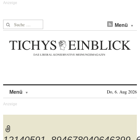
Suche nach:
Menü
Skip to content
Do, 6. Aug 2026
Menü
12140591_894678040646399_