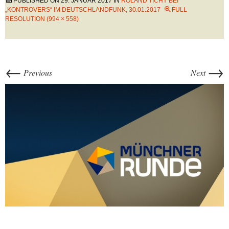
PUBLISHED ON
29. JANUAR 2017
IN
ROLAND TICHY BEI
„KONTROVERS“ IM DEUTSCHLANDFUNK, 30.01.2017
FULL
RESOLUTION (994 × 558)
←
→
Previous
Next