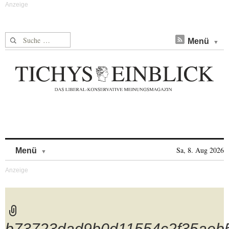
Suche nach:
Menü
Skip to content
Sa, 8. Aug 2026
Menü
b73723dad9b0d11554c2f35aeb