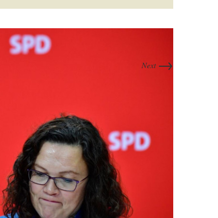
→
Next