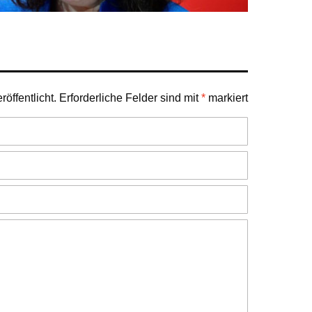
öffentlicht.
Erforderliche Felder sind mit
*
markiert