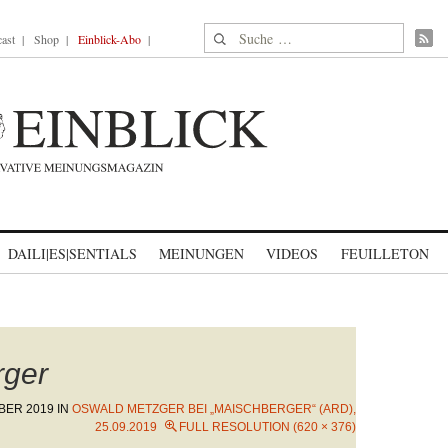
Suche nach:
ast
Shop
Einblick-Abo
DAILI|ES|SENTIALS
MEINUNGEN
VIDEOS
FEUILLETON
rger
BER 2019
IN
OSWALD METZGER BEI „MAISCHBERGER“ (ARD),
25.09.2019
FULL RESOLUTION (620 × 376)