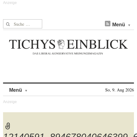
Suche nach:
Menü
Skip to content
So, 9. Aug 2026
Menü
12140591_894678040646399_