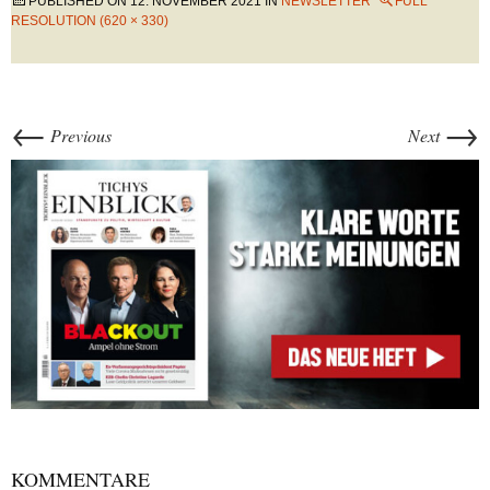
PUBLISHED ON
12. NOVEMBER 2021
IN
NEWSLETTER
FULL
RESOLUTION (620 × 330)
←
→
Previous
Next
KOMMENTARE