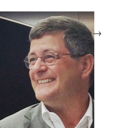
→
Next