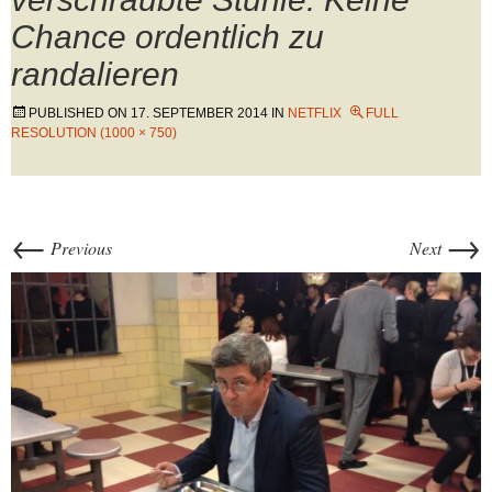
Chance ordentlich zu
randalieren
PUBLISHED ON
17. SEPTEMBER 2014
IN
NETFLIX
FULL
RESOLUTION (1000 × 750)
←
→
Previous
Next