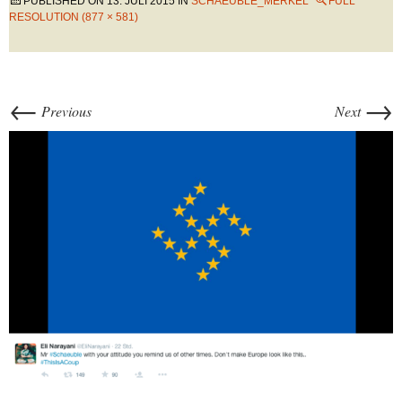
PUBLISHED ON
13. JULI 2015
IN
SCHAEUBLE_MERKEL
FULL
RESOLUTION (877 × 581)
←
→
Previous
Next