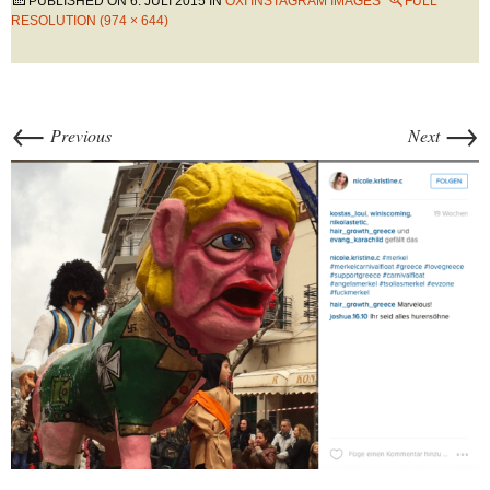
PUBLISHED ON
6. JULI 2015
IN
OXI INSTAGRAM IMAGES
FULL
RESOLUTION (974 × 644)
←
→
Previous
Next