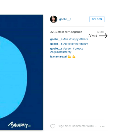
→
Next