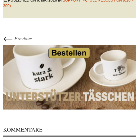
PUBLISHED ON
9. MAI 2026
IN
SUPPORT
FULL RESOLUTION (620 ×
300)
←
Previous
KOMMENTARE