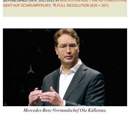
PUBLISHED ON
8. JULI 2022
IN
WACHSTUM ADÉ – DIE AUTOINDUSTRIE
GEHT AUF SCHRUMPFKURS
FULL RESOLUTION (620 × 387)
Mercedes-Benz-Vorstandschef Ola Källenius,