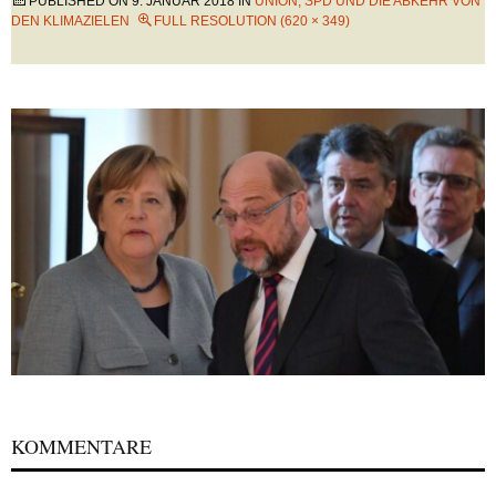
PUBLISHED ON
9. JANUAR 2018
IN
UNION, SPD UND DIE ABKEHR VON
DEN KLIMAZIELEN
FULL RESOLUTION (620 × 349)
KOMMENTARE