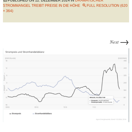
PUBLISHED ON
12. DEZEMBER 2024
IN
DRAMATISCHER
STROMMANGEL TREIBT PREISE IN DIE HÖHE
FULL RESOLUTION (620
× 364)
→
Next