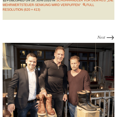
PUBLISHED ON
18. JUNI 2020
IN
SCHUHHÄNDLER VOR DEM AUS: „DIE
MEHRWERTSTEUER-SENKUNG WIRD VERPUFFEN“
FULL
RESOLUTION (620 × 413)
→
Next