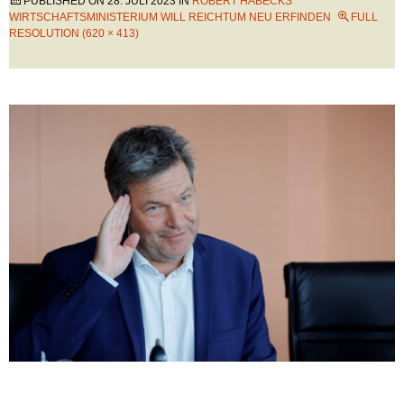
PUBLISHED ON
28. JULI 2023
IN
ROBERT HABECKS
WIRTSCHAFTSMINISTERIUM WILL REICHTUM NEU ERFINDEN
FULL
RESOLUTION (620 × 413)