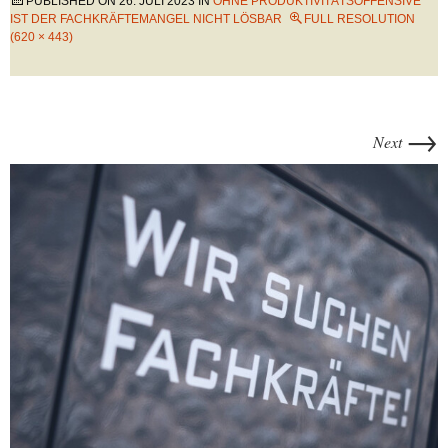
PUBLISHED ON
26. JULI 2023
IN
OHNE PRODUKTIVITÄTSOFFENSIVE
IST DER FACHKRÄFTEMANGEL NICHT LÖSBAR
FULL RESOLUTION
(620 × 443)
→
Next