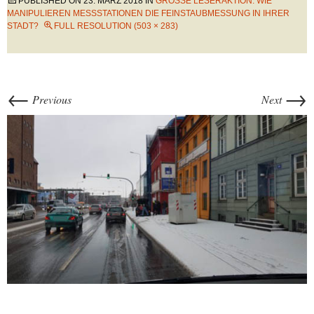
PUBLISHED ON
23. MÄRZ 2018
IN
GROSSE LESERAKTION: WIE M
ANIPULIEREN MESSSTATIONEN DIE FEINSTAUBMESSUNG IN IHRER S
TADT?
FULL RESOLUTION (503 × 283)
←
→
Previous
Next