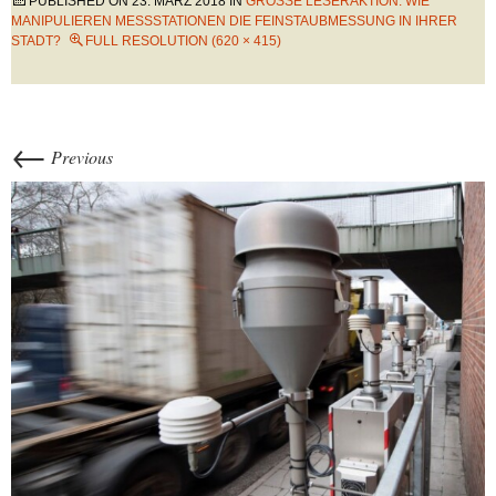
PUBLISHED ON
23. MÄRZ 2018
IN
GROSSE LESERAKTION: WIE M
ANIPULIEREN MESSSTATIONEN DIE FEINSTAUBMESSUNG IN IHRER S
TADT?
FULL RESOLUTION (620 × 415)
←
Previous