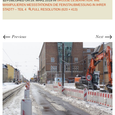
PUBLISHED ON
28. MÄRZ 2018
IN
GROSSE LESERAKTION: WIE M
ANIPULIEREN MESSSTATIONEN DIE FEINSTAUBMESSUNG IN IHRER S
TADT? – TEIL 4
FULL RESOLUTION (620 × 413)
←
→
Previous
Next