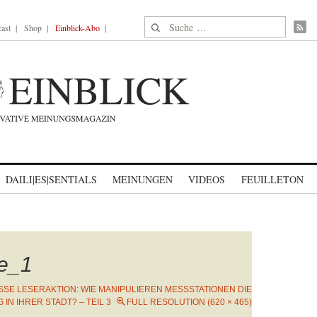
Suche nach:
ast
Shop
Einblick-Abo
DAILI|ES|SENTIALS
MEINUNGEN
VIDEOS
FEUILLETON
e_1
SE LESERAKTION: WIE MANIPULIEREN MESSSTATIONEN DIE F
N IHRER STADT? – TEIL 3
FULL RESOLUTION (620 × 465)