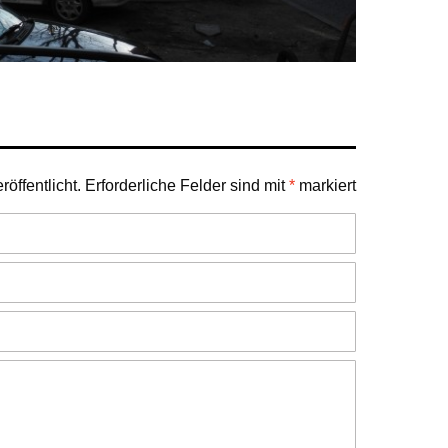
öffentlicht.
Erforderliche Felder sind mit
*
markiert