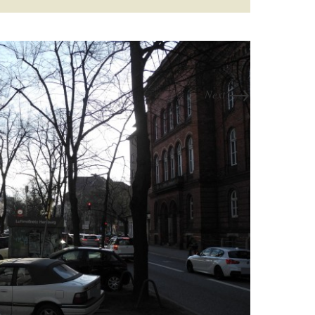
→
Next