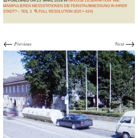
PUBLISHED ON
25. MÄRZ 2018
IN
GROSSE LESERAKTION: WIE M
ANIPULIEREN MESSSTATIONEN DIE FEINSTAUBMESSUNG IN IHRER S
TADT? – TEIL 3
FULL RESOLUTION (620 × 424)
←
→
Previous
Next