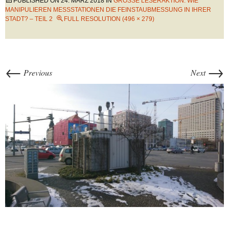
PUBLISHED ON
24. MÄRZ 2018
IN
GROSSE LESERAKTION: WIE M
ANIPULIEREN MESSSTATIONEN DIE FEINSTAUBMESSUNG IN IHRER S
TADT? – TEIL 2
FULL RESOLUTION (496 × 279)
←
→
Previous
Next