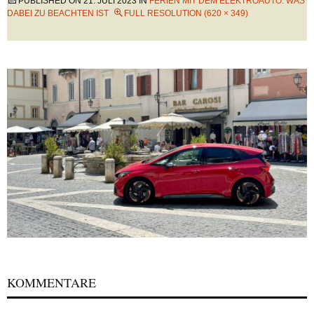
PUBLISHED ON
21. JULI 2023
IN
FERIEN MIT DEM ELEKTROAUTO: WAS
DABEI ZU BEACHTEN IST
FULL RESOLUTION (620 × 349)
KOMMENTARE