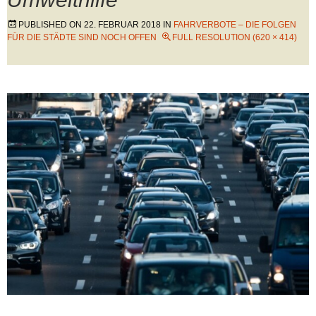
PUBLISHED ON
22. FEBRUAR 2018
IN
FAHRVERBOTE – DIE FOLGEN
FÜR DIE STÄDTE SIND NOCH OFFEN
FULL RESOLUTION (620 × 414)