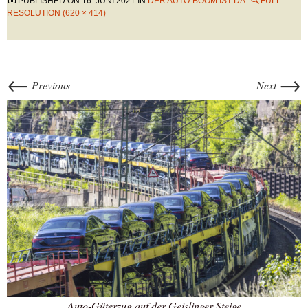
PUBLISHED ON
16. JUNI 2021
IN
DER AUTO-BOOM IST DA
FULL
RESOLUTION (620 × 414)
←
→
Previous
Next
Auto-Güterzug auf der Geislinger Steige