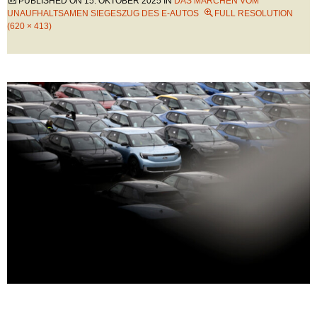
PUBLISHED ON
15. OKTOBER 2025
IN
DAS MÄRCHEN VOM
UNAUFHALTSAMEN SIEGESZUG DES E-AUTOS
FULL RESOLUTION
(620 × 413)