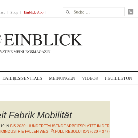
Suche nach:
ast
Shop
Einblick-Abo
DAILI|ES|SENTIALS
MEINUNGEN
VIDEOS
FEUILLETON
t Fabrik Mobilität
019
IN
BIS 2030: HUNDERTTAUSENDE ARBEITSPLÄTZE IN DER
TOINDUSTRIE FALLEN WEG
FULL RESOLUTION (620 × 377)