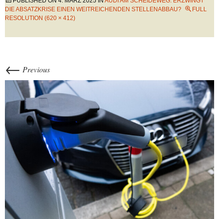
PUBLISHED ON
4. MÄRZ 2025
IN
AUDI AM SCHEIDEWEG: ERZWINGT
DIE ABSATZKRISE EINEN WEITREICHENDEN STELLENABBAU?
FULL
RESOLUTION (620 × 412)
←
Previous